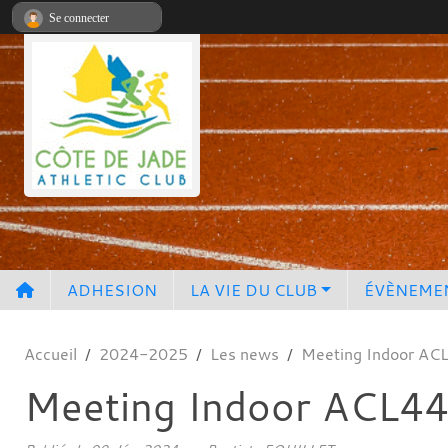
Panneau de gestion des cookies
Se connecter
ADHESION
LA VIE DU CLUB
ÉVÈNEME
Accueil
2024-2025
Les news
Meeting Indoor ACL
Meeting Indoor ACL44 