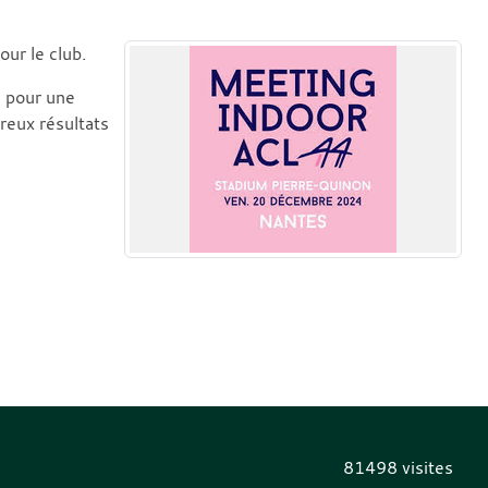
ur le club.
s pour une
reux résultats
81498
visites