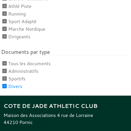
Athlé Piste
Running
Sport Adapté
Marche Nordique
Dirigeants
Documents par type
Tous les documents
Administratifs
Sportifs
Divers
COTE DE JADE ATHLETIC CLUB
Maison des Associations 4 rue de Lorraine
44210
Pornic