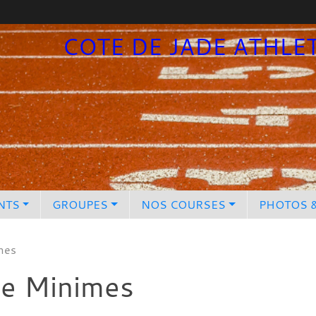
COTE DE JADE ATHLE
NTS
GROUPES
NOS COURSES
PHOTOS 
imes
ipe Minimes