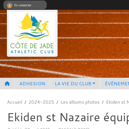
Panneau de gestion des cookies
Se connecter
ADHESION
LA VIE DU CLUB
ÉVÈNEME
Accueil
2024-2025
Les albums photos
Ekiden st 
Ekiden st Nazaire équi