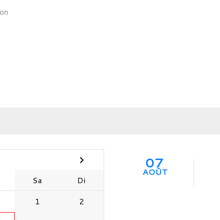
lon
07
AOÛT
Sa
Di
1
2