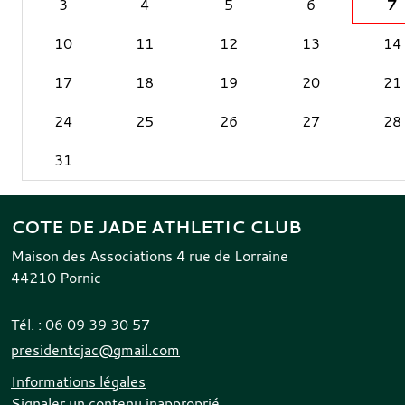
3
4
5
6
7
10
11
12
13
14
17
18
19
20
21
24
25
26
27
28
31
COTE DE JADE ATHLETIC CLUB
Maison des Associations 4 rue de Lorraine
44210
Pornic
Tél. :
06 09 39 30 57
presidentcjac@gmail.com
Informations légales
Signaler un contenu inapproprié