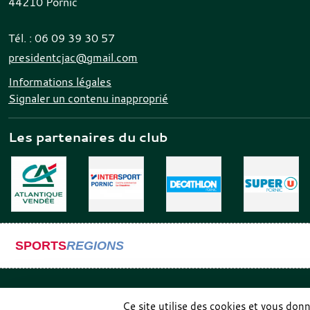
44210
Pornic
Tél. :
06 09 39 30 57
presidentcjac@gmail.com
Informations légales
Signaler un contenu inapproprié
Les partenaires du club
SPORTS
REGIONS
Ce site utilise des cookies et vous don