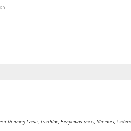
lon
ion
Running Loisir
Triathlon
Benjamins (nes)
Minimes
Cadets 