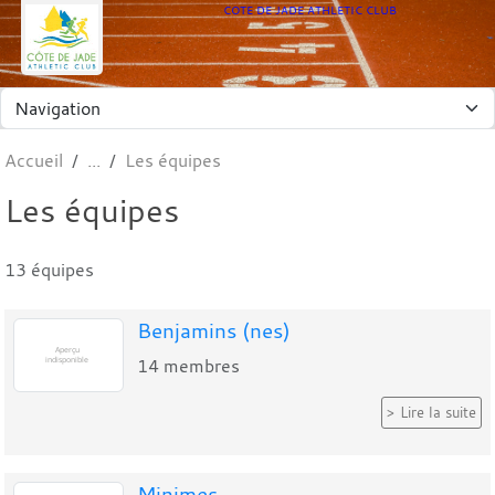
Panneau de gestion des cookies
COTE DE JADE ATHLETIC CLUB
Accueil
Les équipes
Les équipes
13 équipes
Benjamins (nes)
14
membres
Lire la suite
Minimes