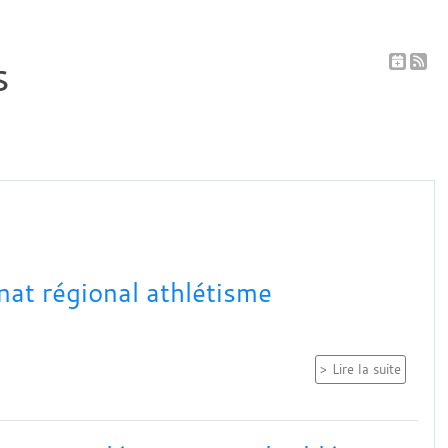
s
at régional athlétisme
Lire la suite