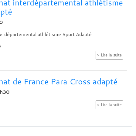
at interdépartemental athlétisme
pté
0
erdépartemental athlétisme Sport Adapté
é
Lire la suite
at de France Para Cross adapté
6h30
Lire la suite