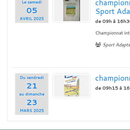
championn
Le
samedi
05
Sport Ada
AVRIL
2025
de 09h à 16h3
Championnat int
Sport Adapt
championn
Du
vendredi
21
de 09h15 à 1
au
dimanche
23
MARS
2025