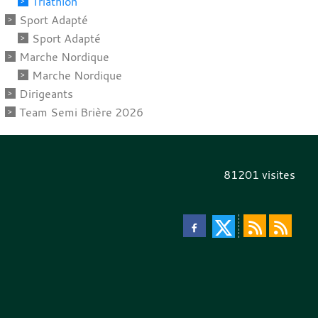
Triathlon
Sport Adapté
Sport Adapté
Marche Nordique
Marche Nordique
Dirigeants
Team Semi Brière 2026
81201
visites