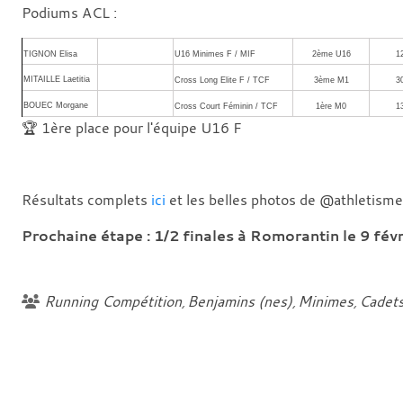
Podiums ACL :
TIGNON Elisa
U16 Minimes F / MIF
2ème U16
12
MITAILLE Laetitia
Cross Long Elite F / TCF
3ème M1
30
BOUEC Morgane
Cross Court Féminin / TCF
1ère M0
13
🏆 1ère place pour l'équipe U16 F
Résultats complets
ici
et les belles photos de @athletism
Prochaine étape : 1/2 finales à Romorantin le 9 févri
Running Compétition
Benjamins (nes)
Minimes
Cadets