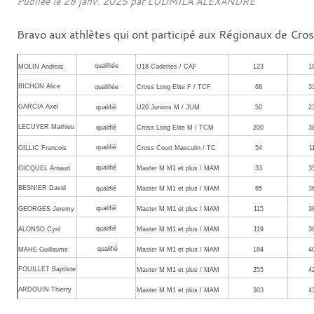
Publiée le
28 janv. 2025
par LUDMILA ALEXANDRE
Bravo aux athlètes qui ont participé aux Régionaux de Cro
qualifiée
MOLIN Andreia
U18 Cadettes / CAF
123
18
BICHON Alice
qualifiée
Cross Long Elite F / TCF
68
33
GARCIA Axel
qualifié
U20 Juniors M / JUM
50
23
LECUYER Mathieu
qualifié
Cross Long Elite M / TCM
200
38
qualifié
OILLIC Francois
Cross Court Masculin / TC
54
11
qualifié
GICQUEL Arnaud
Master M M1 et plus / MAM
33
35
BESNIER David
qualifié
Master M M1 et plus / MAM
65
36
qualifié
GEORGES Jeremy
Master M M1 et plus / MAM
115
38
qualifié
ALONSO Cyril
Master M M1 et plus / MAM
119
38
qualifié
MAHE Guillaume
Master M M1 et plus / MAM
184
40
FOUILLET Baptiste
Master M M1 et plus / MAM
255
42
ARDOUIN Thierry
Master M M1 et plus / MAM
303
43