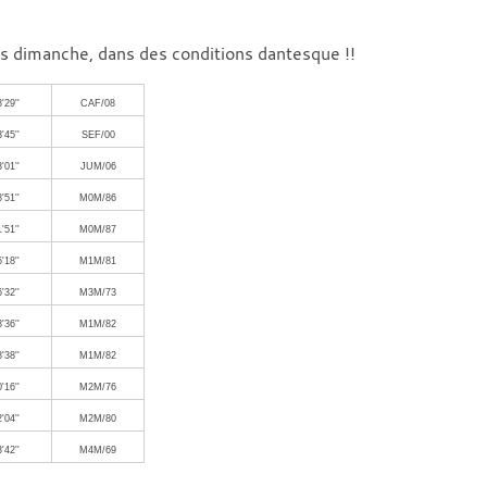
ss dimanche, dans des conditions dantesque !!
'29''
CAF/08
'45''
SEF/00
'01''
JUM/06
'51''
M0M/86
'51''
M0M/87
'18''
M1M/81
'32''
M3M/73
'36''
M1M/82
'38''
M1M/82
'16''
M2M/76
'04''
M2M/80
'42''
M4M/69