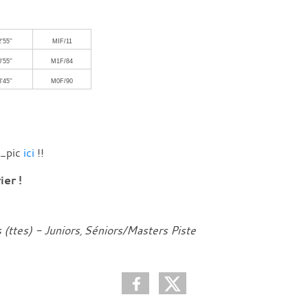
'55''
MIF/11
'55''
M1F/84
'45''
M0F/90
e_pic
ici
!!
er !
 (ttes) - Juniors
Séniors/Masters Piste