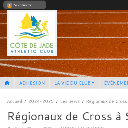
Panneau de gestion des cookies
Se connecter
ADHESION
LA VIE DU CLUB
ÉVÈNEME
Accueil
2024-2025
Les news
Régionaux de Cross 
Régionaux de Cross à S