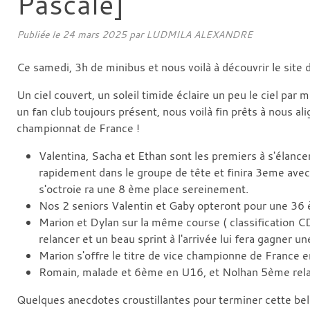
Pascale]
Publiée le
24 mars 2025
par LUDMILA ALEXANDRE
Ce samedi, 3h de minibus et nous voilà à découvrir le site 
Un ciel couvert, un soleil timide éclaire un peu le ciel p
un fan club toujours présent, nous voilà fin prêts à nous ali
championnat de France !
Valentina, Sacha et Ethan sont les premiers à s'élanc
rapidement dans le groupe de tête et finira 3eme ave
s'octroie ra une 8 ème place sereinement.
Nos 2 seniors Valentin et Gaby opteront pour une 36
Marion et Dylan sur la même course ( classification C
relancer et un beau sprint à l'arrivée lui fera gagne
Marion s'offre le titre de vice championne de France 
Romain, malade et 6ème en U16, et Nolhan 5ème relan
Quelques anecdotes croustillantes pour terminer cette bel