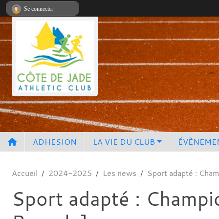
Panneau de gestion des cookies
Se connecter
ADHESION
LA VIE DU CLUB
ÉVÈNEME
Accueil
2024-2025
Les news
Sport adapté : Cham
Sport adapté : Champi