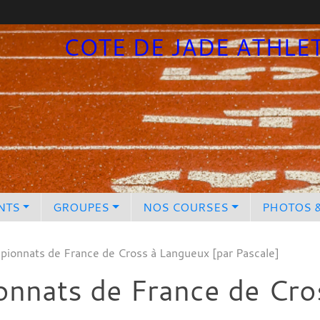
COTE DE JADE ATHLE
NTS
GROUPES
NOS COURSES
PHOTOS 
pionnats de France de Cross à Langueux [par Pascale]
onnats de France de Cro