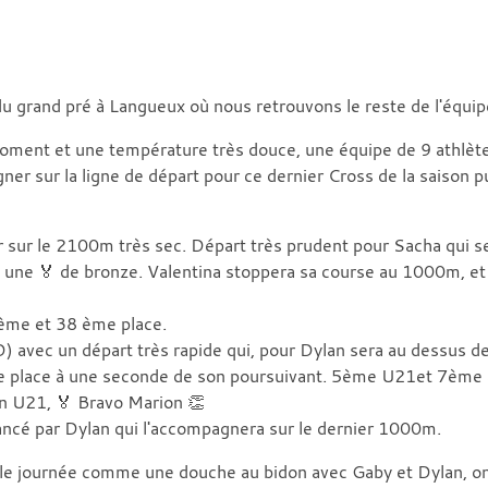
du grand pré à Langueux où nous retrouvons le reste de l'équip
ar moment et une température très douce, une équipe de 9 athlèt
gner sur la ligne de départ pour ce dernier Cross de la saison p
er sur le 2100m très sec. Départ très prudent pour Sacha qui s
c une 🏅 de bronze. Valentina stoppera sa course au 1000m, et
 ème et 38 ème place.
D) avec un départ très rapide qui, pour Dylan sera au dessus d
r une place à une seconde de son poursuivant. 5ème U21et 7ème 
en U21, 🏅 Bravo Marion 👏
cé par Dylan qui l'accompagnera sur le dernier 1000m.
le journée comme une douche au bidon avec Gaby et Dylan, on 