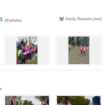
24
Eveils
Poussins (nes)
26 photos
s