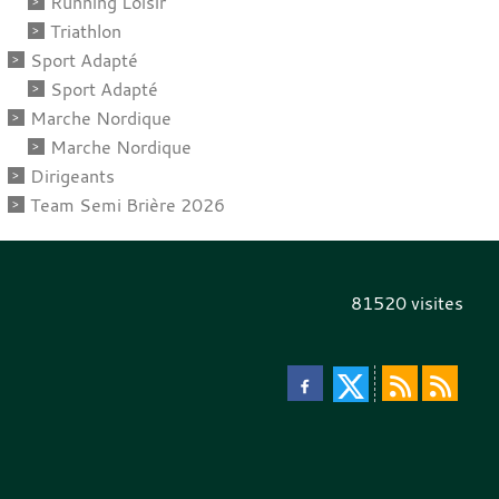
Running Loisir
Triathlon
Sport Adapté
Sport Adapté
Marche Nordique
Marche Nordique
Dirigeants
Team Semi Brière 2026
81520
visites